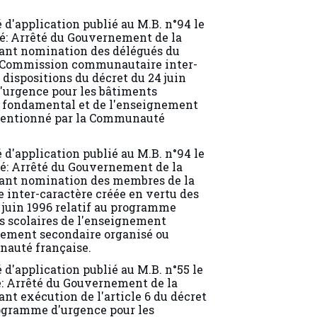
é d'application publié au M.B. n°94 le
ulé: Arrêté du Gouvernement de la
ant nomination des délégués du
 Commission communautaire inter-
 dispositions du décret du 24 juin
'urgence pour les bâtiments
t fondamental et de l'enseignement
ventionné par la Communauté
é d'application publié au M.B. n°94 le
ulé: Arrêté du Gouvernement de la
ant nomination des membres de la
nter-caractère créée en vertu des
 juin 1996 relatif au programme
s scolaires de l'enseignement
nement secondaire organisé ou
auté française.
 d'application publié au M.B. n°55 le
lé: Arrêté du Gouvernement de la
t exécution de l'article 6 du décret
programme d'urgence pour les
nseignement fondamental et de