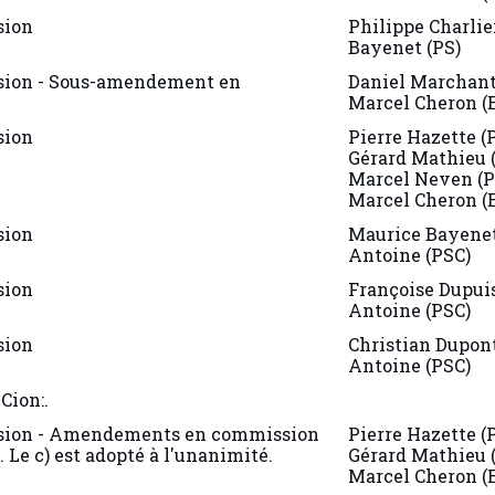
sion
Philippe Charlie
Bayenet (PS)
ion - Sous-amendement en
Daniel Marchant
Marcel Cheron (
sion
Pierre Hazette (
Gérard Mathieu 
Marcel Neven (P
Marcel Cheron (
sion
Maurice Bayenet
Antoine (PSC)
sion
Françoise Dupuis
Antoine (PSC)
sion
Christian Dupont
Antoine (PSC)
Cion:.
ion - Amendements en commission
Pierre Hazette (
tés. Le c) est adopté à l'unanimité.
Gérard Mathieu 
Marcel Cheron (