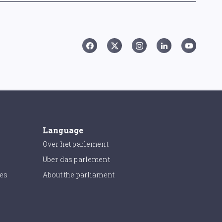
Language
Over het parlement
Uber das parlement
ies
About the parliament