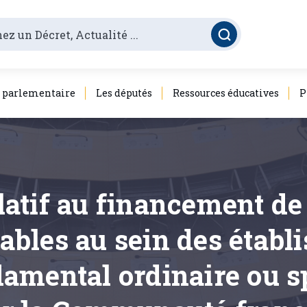
é parlementaire
Les députés
Ressources éducatives
P
elatif au financement d
rables au sein des établ
amental ordinaire ou sp