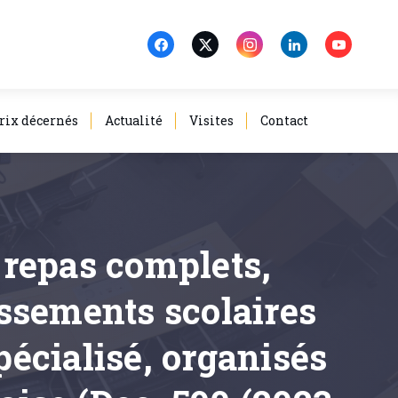
rix décernés
Actualité
Visites
Contact
e repas complets,
issements scolaires
écialisé, organisés