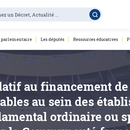
é parlementaire
Les députés
Ressources éducatives
P
elatif au financement d
rables au sein des établ
amental ordinaire ou sp