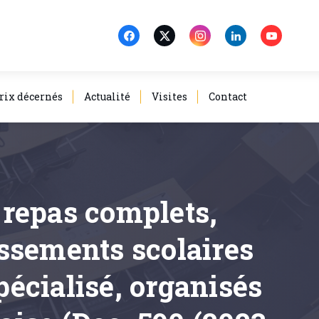
rix décernés
Actualité
Visites
Contact
e repas complets,
issements scolaires
écialisé, organisés