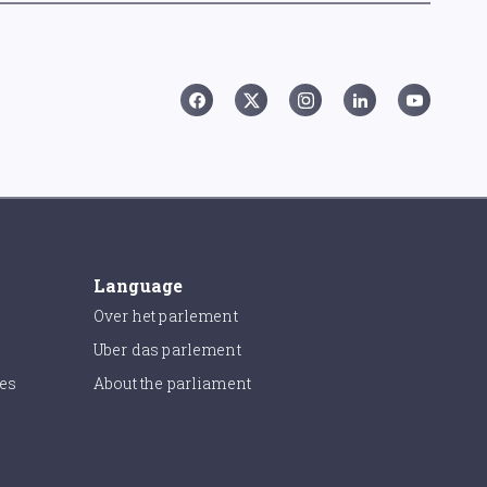
Language
Over het parlement
Uber das parlement
ies
About the parliament