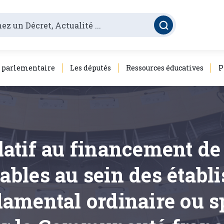
é parlementaire
Les députés
Ressources éducatives
P
elatif au financement d
rables au sein des établ
amental ordinaire ou sp