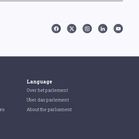
Language
Over het parlement
Uber das parlement
ies
About the parliament