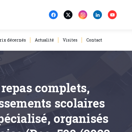
rix décernés
Actualité
Visites
Contact
e repas complets,
issements scolaires
écialisé, organisés