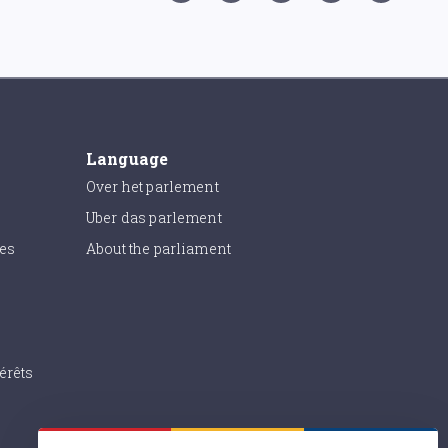
Language
Over het parlement
Uber das parlement
ies
About the parliament
érêts