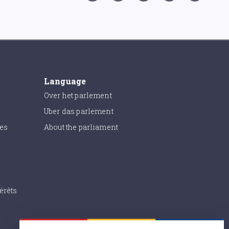
Language
Over het parlement
Uber das parlement
ies
About the parliament
érêts