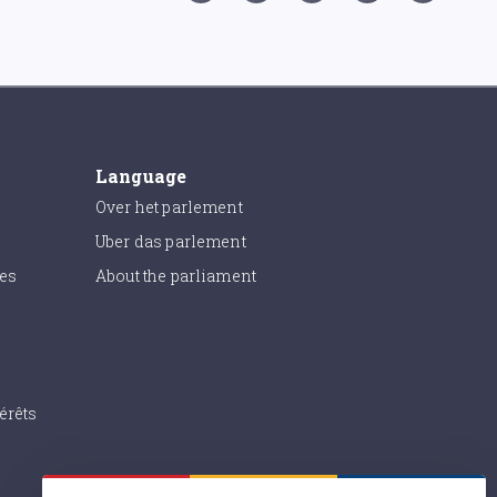
Language
Over het parlement
Uber das parlement
ies
About the parliament
érêts