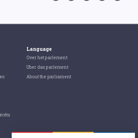
Language
Over het parlement
Uber das parlement
ies
About the parliament
érêts