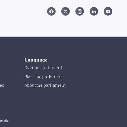
Language
Over het parlement
Uber das parlement
ies
About the parliament
érêts