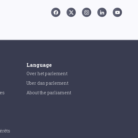
Language
Over het parlement
Uber das parlement
ies
About the parliament
érêts