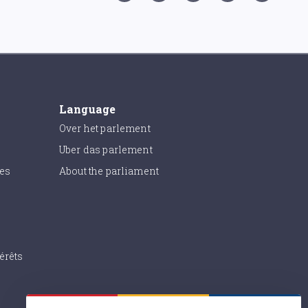
Language
Over het parlement
Uber das parlement
ies
About the parliament
érêts