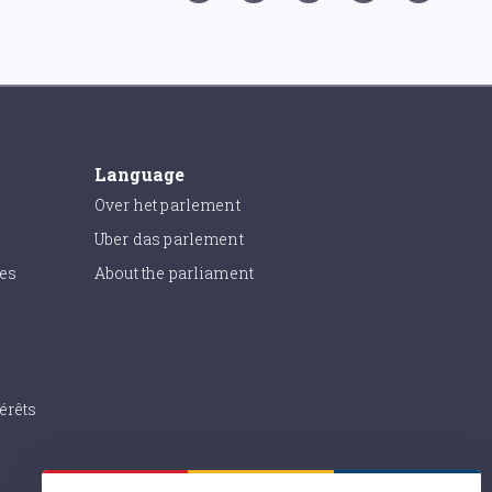
Language
Over het parlement
Uber das parlement
ies
About the parliament
érêts