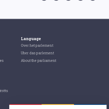
Language
Over het parlement
Uber das parlement
ies
About the parliament
érêts