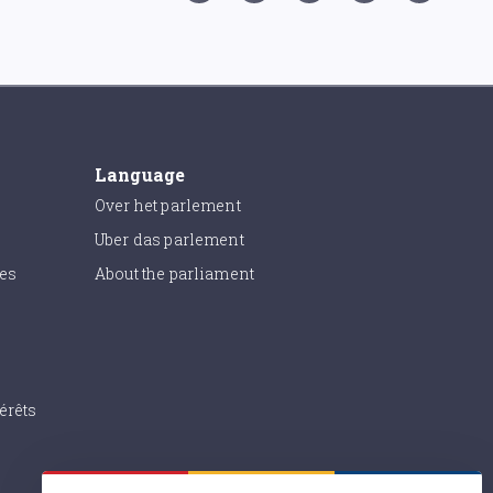
Language
Over het parlement
Uber das parlement
ies
About the parliament
érêts