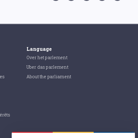
Language
Over het parlement
Uber das parlement
ies
About the parliament
érêts