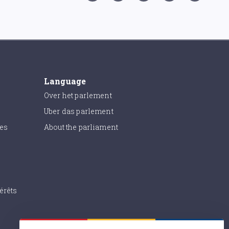
Language
Over het parlement
Uber das parlement
ies
About the parliament
érêts