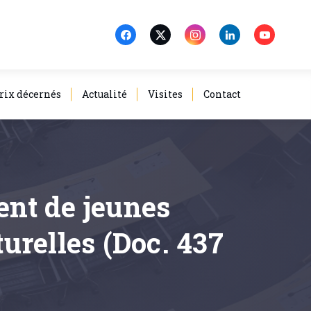
rix décernés
Actualité
Visites
Contact
ent de jeunes
turelles (Doc. 437