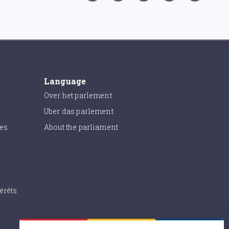
Language
Over het parlement
Uber das parlement
ies
About the parliament
érêts