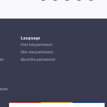
Language
Over het parlement
Uber das parlement
ies
About the parliament
érêts