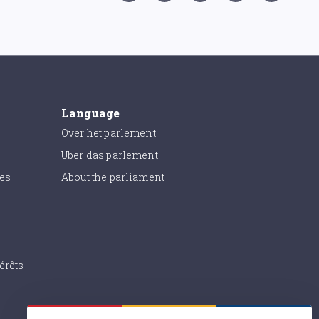
Language
Over het parlement
Uber das parlement
ies
About the parliament
érêts