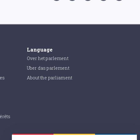
Language
Over het parlement
Uber das parlement
ies
About the parliament
érêts