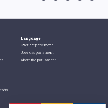
Language
Over het parlement
Uber das parlement
ies
About the parliament
érêts