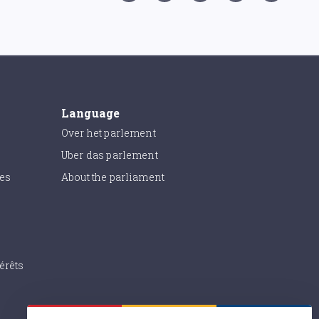
Language
Over het parlement
Uber das parlement
ies
About the parliament
érêts