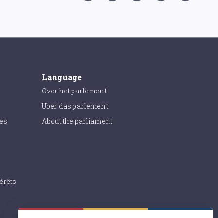
Language
Over het parlement
Uber das parlement
ies
About the parliament
érêts