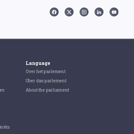
Language
Over het parlement
Uber das parlement
ies
About the parliament
érêts