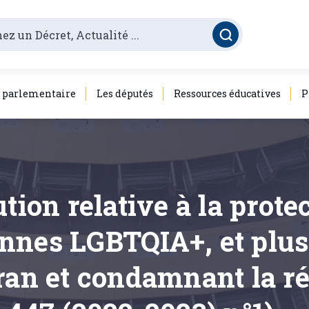
é parlementaire
Les députés
Ressources éducatives
P
tion relative à la prote
nnes LGBTQIA+, et plus
ran et condamnant la r