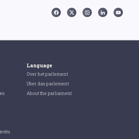
Language
Over het parlement
Uber das parlement
ies
About the parliament
érêts