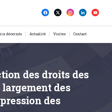
rix décernés
Actualité
Visites
Contact
ction des droits des
 largement des
épression des