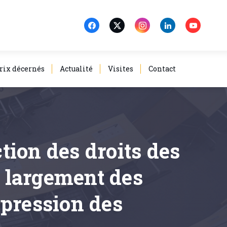
rix décernés
Actualité
Visites
Contact
ction des droits des
 largement des
épression des