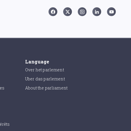
Language
Over het parlement
Uber das parlement
ies
About the parliament
érêts