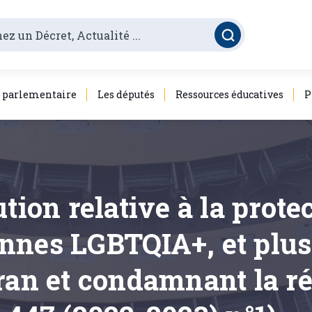
é parlementaire
Les députés
Ressources éducatives
P
tion relative à la prote
nnes LGBTQIA+, et plus
ran et condamnant la r