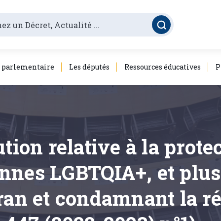
é parlementaire
Les députés
Ressources éducatives
P
tion relative à la prote
nnes LGBTQIA+, et plus
ran et condamnant la r