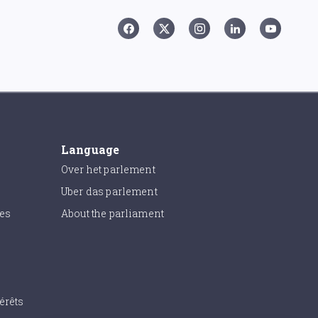
Language
Over het parlement
Uber das parlement
ies
About the parliament
érêts