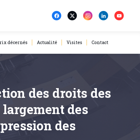
rix décernés
Actualité
Visites
Contact
ction des droits des
 largement des
épression des