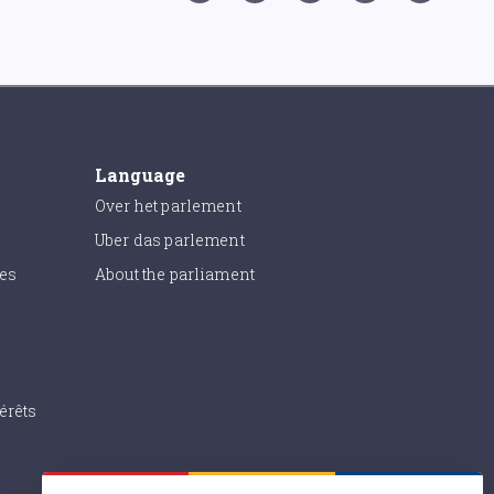
Language
Over het parlement
Uber das parlement
ies
About the parliament
érêts