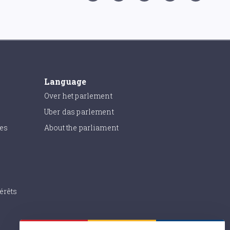
Language
Over het parlement
Uber das parlement
ies
About the parliament
érêts