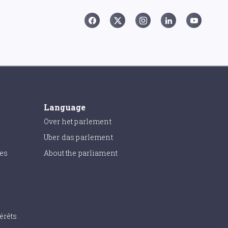
Language
Over het parlement
Uber das parlement
ies
About the parliament
érêts