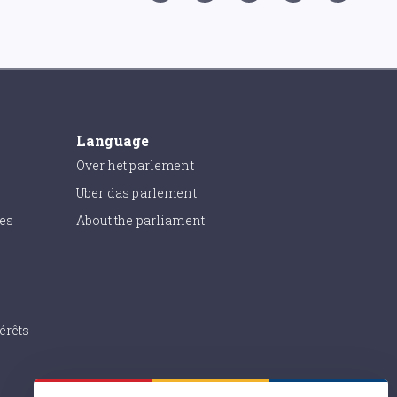
Language
Over het parlement
Uber das parlement
ies
About the parliament
érêts