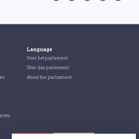
Language
Over het parlement
Uber das parlement
ies
About the parliament
érêts