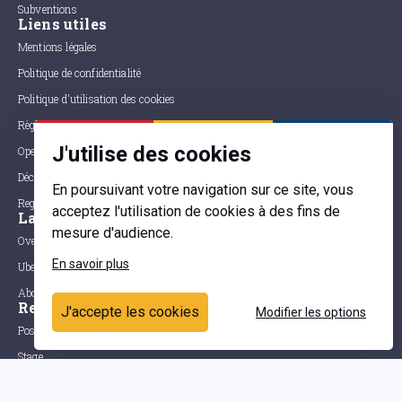
Subventions
Liens utiles
Mentions légales
Politique de confidentialité
Politique d'utilisation des cookies
Règlement du parlement
J'utilise des cookies
Open data
Déclaration d'accessibilité
En poursuivant votre navigation sur ce site, vous
Registre des représentants d'intérêts
acceptez l'utilisation de cookies à des fins de
Language
mesure d'audience.
Over het parlement
En savoir plus
Uber das parlement
About the parliament
Recrutement
J'accepte les cookies
Modifier les options
Postes à pourvoir
Stage
Assemblée parlementaire de la Francophonie
Section Belgique / Communauté française / Wallonie-Bruxelles