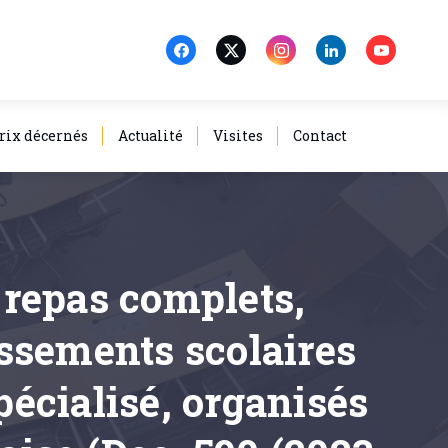
rix décernés
Actualité
Visites
Contact
e repas complets,
issements scolaires
écialisé, organisés