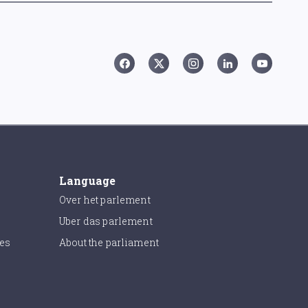
Language
Over het parlement
Uber das parlement
ies
About the parliament