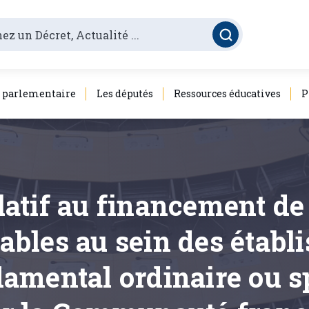
é parlementaire
Les députés
Ressources éducatives
P
elatif au financement d
rables au sein des établ
amental ordinaire ou sp