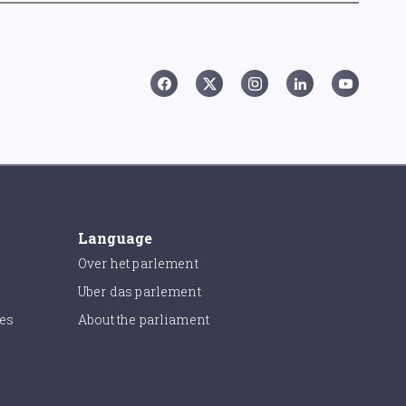
Language
Over het parlement
Uber das parlement
ies
About the parliament