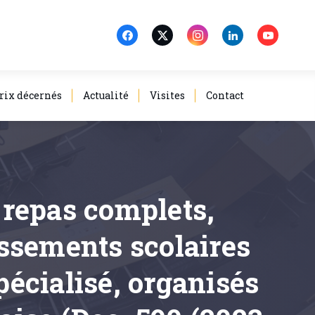
rix décernés
Actualité
Visites
Contact
e repas complets,
issements scolaires
écialisé, organisés