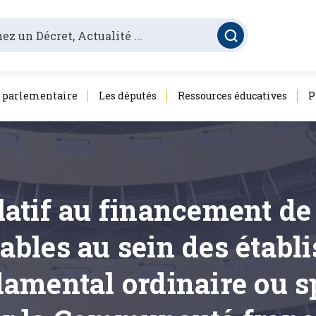
é parlementaire
Les députés
Ressources éducatives
P
elatif au financement d
rables au sein des établ
amental ordinaire ou sp