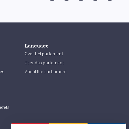
Language
Over het parlement
Uber das parlement
ies
About the parliament
érêts