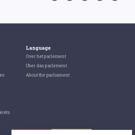
Language
Over het parlement
Uber das parlement
ies
About the parliament
érêts