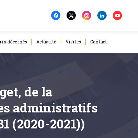
rix décernés
Actualité
Visites
Contact
get, de la
es administratifs
81 (2020-2021))