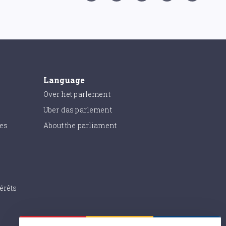
Language
Over het parlement
Uber das parlement
ies
About the parliament
érêts