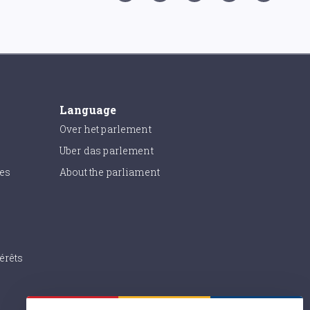
Language
Over het parlement
Uber das parlement
ies
About the parliament
érêts