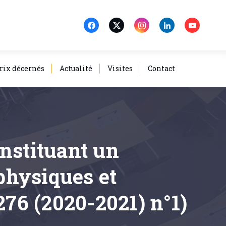
rix décernés
Actualité
Visites
Contact
instituant un
 physiques et
276 (2020-2021) n°1)