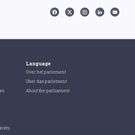
Language
Over het parlement
Uber das parlement
ies
About the parliament
érêts