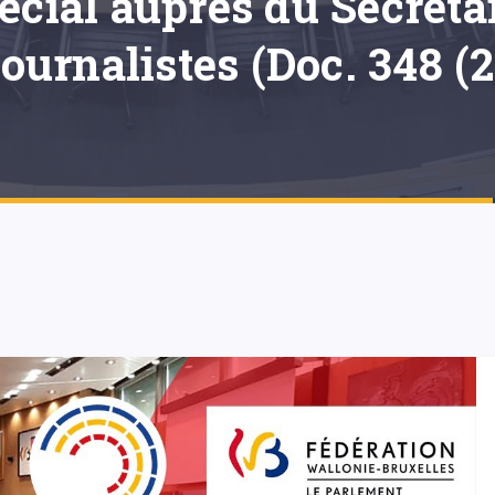
écial auprès du Secréta
journalistes (Doc. 348 (