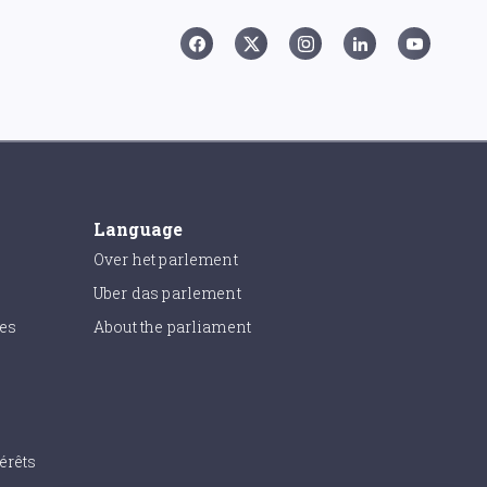
Language
Over het parlement
Uber das parlement
ies
About the parliament
érêts