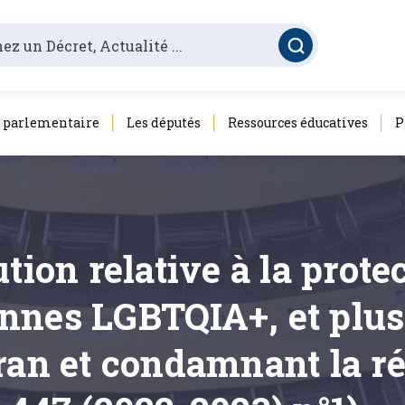
é parlementaire
Les députés
Ressources éducatives
P
tion relative à la prote
nnes LGBTQIA+, et plus
ran et condamnant la r