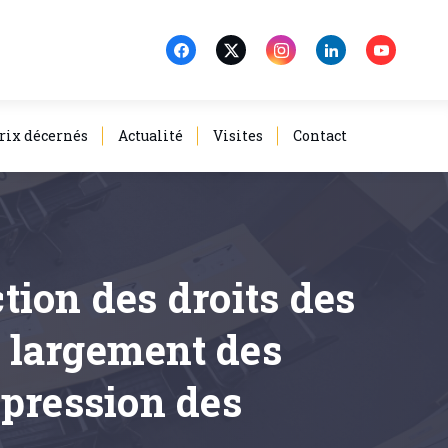
rix décernés
Actualité
Visites
Contact
ction des droits des
 largement des
épression des