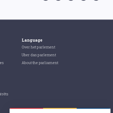
Language
Over het parlement
Uber das parlement
ies
About the parliament
érêts