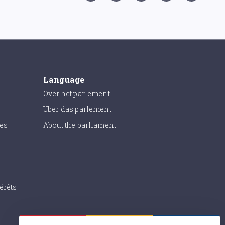
Language
Over het parlement
Uber das parlement
ies
About the parliament
érêts