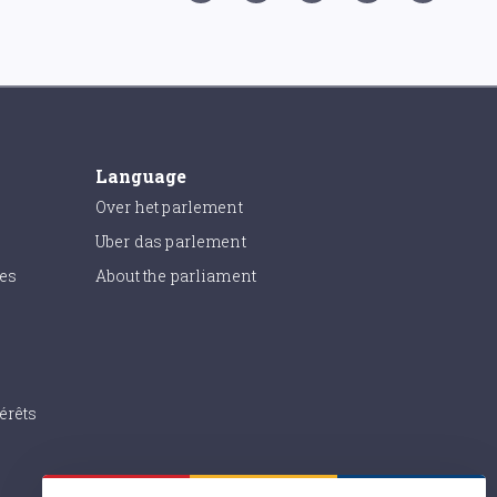
Language
Over het parlement
Uber das parlement
ies
About the parliament
érêts