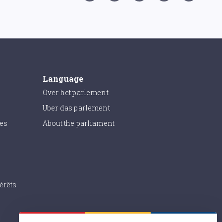
Language
Over het parlement
Uber das parlement
ies
About the parliament
érêts