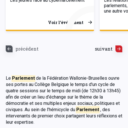
Les jeunes face au cyberharcèlement
Les relation
parlements, 
une autre vo
Voir l’événement
précédent
suivant
Le
Parlement
de la Fédération Wallonie-Bruxelles ouvre
ses portes au Collège Belgique le temps d'un cycle de
quatre sessions sur le temps de midi (de 12h30 à 13h45)
afin de créer un lieu d’échange sur le thème de la
démocratie et ses multiples enjeux sociaux, politiques et
civiques. Au sein de l’hémicycle du
Parlement
, des
intervenants de premier choix partagent leurs réflexions et
leur expertise.