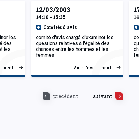
12/03/2003
1
14:10 - 15:35
14
Comités d'avis
iner les
comité d'avis chargé d'examiner les
co
té des
questions relatives à l'égalité des
qu
t les
chances entre les hommes et les
ch
femmes
f
nement
Voir l’événement
précédent
suivant