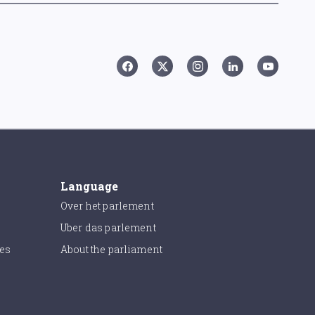
Language
Over het parlement
Uber das parlement
ies
About the parliament