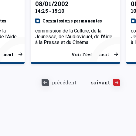
08/01/2002
0
14:25 - 15:10
10
tes
Commissions permanentes
 la
commission de la Culture, de la
co
de l'Aide
Jeunesse, de l'Audiovisuel, de l'Aide
Je
à la Presse et du Cinéma
à 
nement
Voir l’événement
précédent
suivant