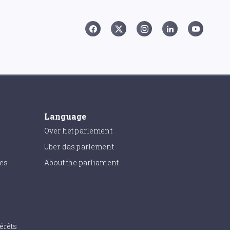
Language
Over het parlement
Uber das parlement
ies
About the parliament
érêts