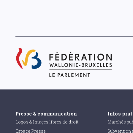
Presse & communication
Infos pra
Logos & Images libres de droit
Marchés pub
Espace Presse
Subvention